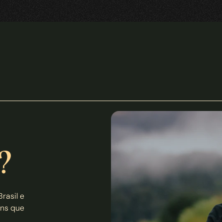
?
asil e 
ns que 